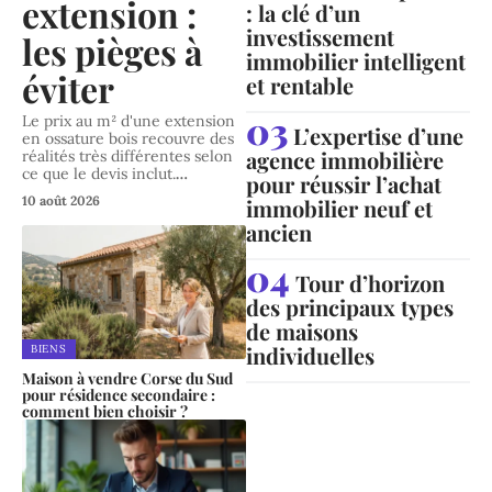
extension :
: la clé d’un
investissement
les pièges à
immobilier intelligent
éviter
et rentable
Le prix au m² d'une extension
L’expertise d’une
en ossature bois recouvre des
agence immobilière
réalités très différentes selon
ce que le devis inclut.
…
pour réussir l’achat
10 août 2026
immobilier neuf et
ancien
Tour d’horizon
des principaux types
de maisons
individuelles
BIENS
Maison à vendre Corse du Sud
pour résidence secondaire :
comment bien choisir ?