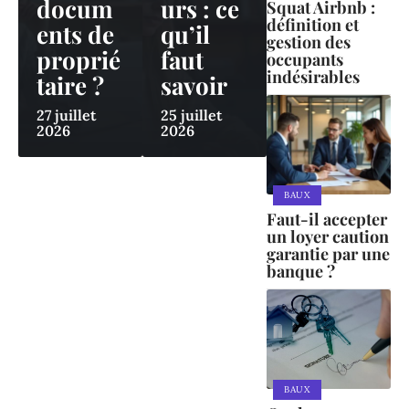
docum
urs : ce
Squat Airbnb :
définition et
ents de
qu’il
gestion des
proprié
faut
occupants
indésirables
taire ?
savoir
27 juillet
25 juillet
2026
2026
BAUX
Faut-il accepter
un loyer caution
garantie par une
banque ?
BAUX