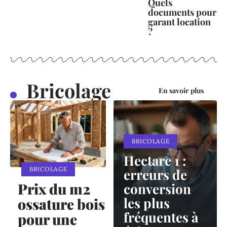
Quels
documents pour
garant location
?
Bricolage
En savoir plus
BRICOLAGE
Hectare 1 :
BRICOLAGE
erreurs de
Prix du m2
conversion
les plus
ossature bois
fréquentes à
pour une