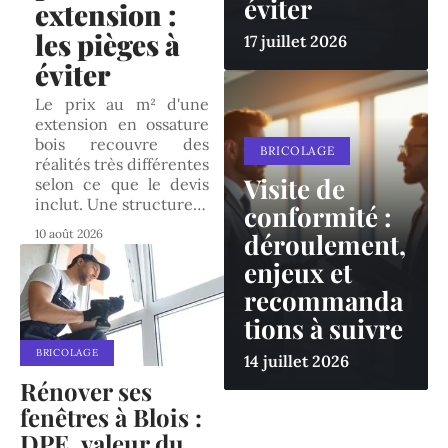
éviter
extension :
les pièges à
17 juillet 2026
éviter
Le prix au m² d'une
extension en ossature
bois recouvre des
BRICOLAGE
réalités très différentes
Visite de
selon ce que le devis
inclut. Une structure
…
conformité :
10 août 2026
déroulement,
enjeux et
recommanda
tions à suivre
BRICOLAGE
14 juillet 2026
Rénover ses
fenêtres à Blois :
DPE, valeur du