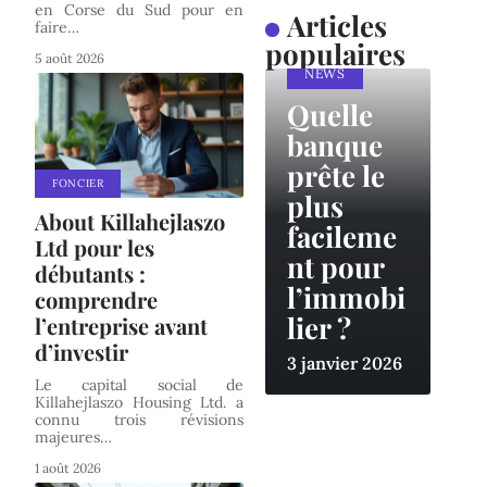
en Corse du Sud pour en
Articles
faire
…
populaires
5 août 2026
NEWS
Quelle
banque
prête le
FONCIER
plus
About Killahejlaszo
facileme
Ltd pour les
nt pour
débutants :
l’immobi
comprendre
lier ?
l’entreprise avant
d’investir
3 janvier 2026
Le capital social de
Killahejlaszo Housing Ltd. a
connu trois révisions
majeures
…
1 août 2026