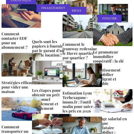
LOGISTIQUE
FINANCEMENT
BIENS
FONCIER
Comment
contacter EDF
Quels sont les
pour un
Comment le
papiers à fournir
abonnement ?
tramway redessine
par le garant d’un
Le promoteur
le Havre quartier
bail de location ?
immobilier
par quartier ?
coopératif : la clé
d’un
investissement
immobilier
intelligent et
Stratégies efficaces
rentable
pour vider une
Les étapes pour
maison
Estimation Lyon
obtenir un prêt
Terhexagone-
personnel
immo.fr : l’outil
simplement et
malin pour suivre
rapidement
les prix en 2026
Portage salarial en
tant que
Comment
mandataire
transporter un
immobilier :