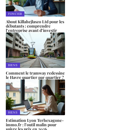
FONCIER
About Killahejlaszo Ltd pour les
débutants : comprendre
l’entreprise avant d’investir
BIENS
Comment le tramway redessine
le Havre quartier par quartier ?
BIENS
Estimation Lyon Terhexagone-
immo.fr : l’outil malin pour
suivre les prix en 2026