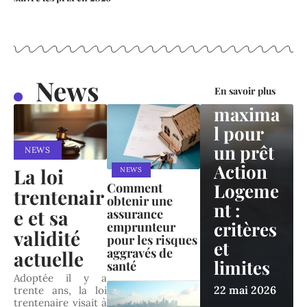
NEWS
Montan
News
t
En savoir plus
maxima
l pour
un prêt
NEWS
Action
La loi
NEWS
Logeme
Comment
trentenair
obtenir une
nt :
e et sa
assurance
critères
emprunteur
validité
pour les risques
et
aggravés de
actuelle
limites
santé
Adoptée il y a
22 mai 2026
trente ans, la loi
trentenaire visait à