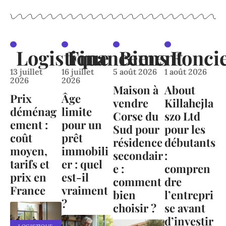
Logistique
Financement
Biens
Fonci
13 juillet
16 juillet
5 août 2026
1 août 2026
2026
2026
Maison à
About
Prix
Âge
vendre
Killahejla
déménag
limite
Corse du
szo Ltd
ement :
pour un
Sud pour
pour les
coût
prêt
résidence
débutants
moyen,
immobili
secondair
:
tarifs et
er : quel
e :
compren
prix en
est-il
comment
dre
France
vraiment
bien
l’entrepri
?
choisir ?
se avant
d’investir