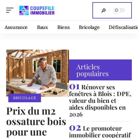
Assurance
Baux
Biens
Bricolage
Défiscalisati
Articles
populaires
Rénover ses
fenêtres à Blois : DPE,
BRICOLAGE
valeur du bien et
aides disponibles en
Prix du m2
2026
ossature bois
Le promoteur
pour une
immobilier coopératif