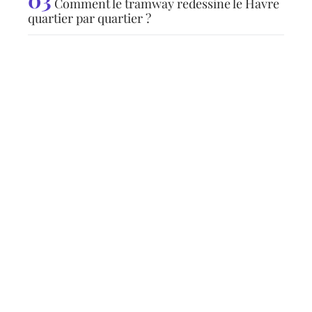
Comment le tramway redessine le Havre
quartier par quartier ?
Articles populaires
NEWS
Débuter dans l’immobilier
de luxe : stratégies et
étapes clés
10 mars 2026