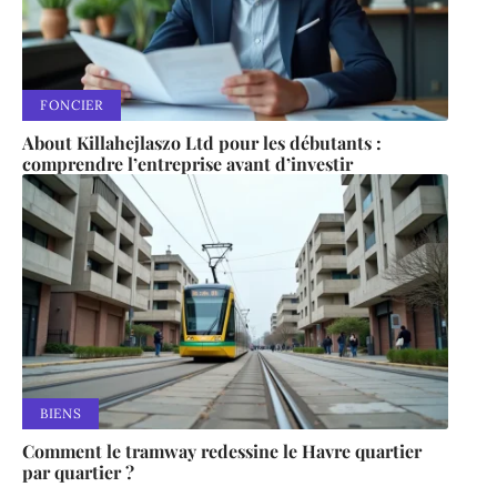
FONCIER
About Killahejlaszo Ltd pour les débutants :
comprendre l’entreprise avant d’investir
BIENS
Comment le tramway redessine le Havre quartier
par quartier ?