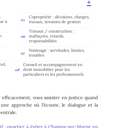
t
Copropriété : décisions, charges,
ue à
travaux, tensions de gestion
Travaux / construction :
n
malfaçons, retards,
responsabilités
Voisinage : servitudes, limites,
troubles
nel,
Conseil et accompagnement en
droit immobilier pour les
particuliers et les professionnels
er efficacement, vous assister en justice quand
 une approche où l’écoute, le dialogue et la
entrale.
tif : quartier à éviter à Champs-sur-Marne en