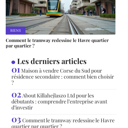
BIENS
Comment le tramway redessine le Havre quartier
par quartier ?
Les derniers articles
Maison à vendre Corse du Sud pour
résidence secondaire : comment bien choisir
?
About Killahejlaszo Ltd pour les
débutants : comprendre l’entreprise avant
d’investir
Comment le tramway redessine le Havre
quartier par quartier ?