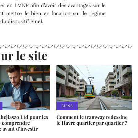
uer en LMNP afin d’avoir des avantages sur le
nt mettre le bien en location sur le régime
du dispositif Pinel.
ur le site
BIENS
ahejlaszo Ltd pour les
Comment le tramway redessine
: comprendre
le Havre quartier par quartier ?
e avant d’investir