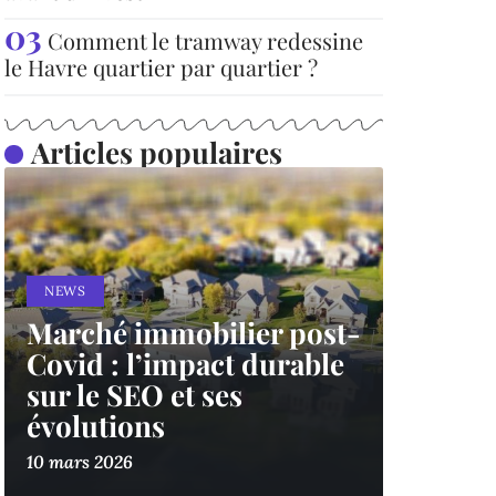
Comment le tramway redessine
le Havre quartier par quartier ?
Articles populaires
NEWS
Marché immobilier post-
Covid : l’impact durable
sur le SEO et ses
évolutions
10 mars 2026